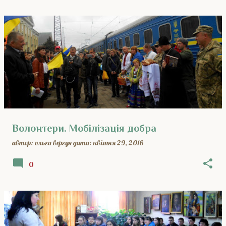
Волонтери. Мобілізація добра
автор:
ольга вергун
дата:
квітня 29, 2016
0