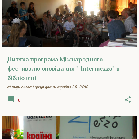
Дитяча програма Міжнародного
фестивалю оповідання " Intermezzo" в
бібліотеці
автор:
ольга вергун
дата:
травня 29, 2016
0