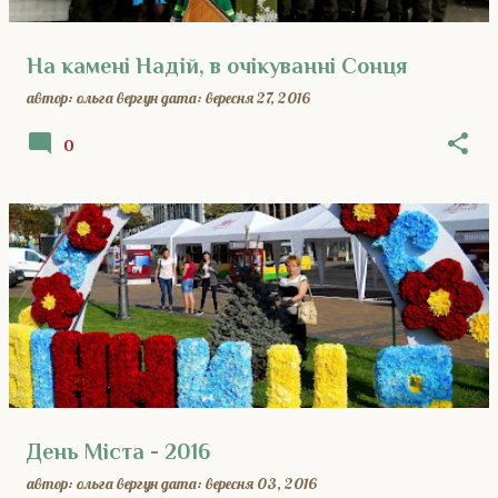
На камені Надій, в очікуванні Сонця
автор:
ольга вергун
дата:
вересня 27, 2016
0
День Міста - 2016
автор:
ольга вергун
дата:
вересня 03, 2016