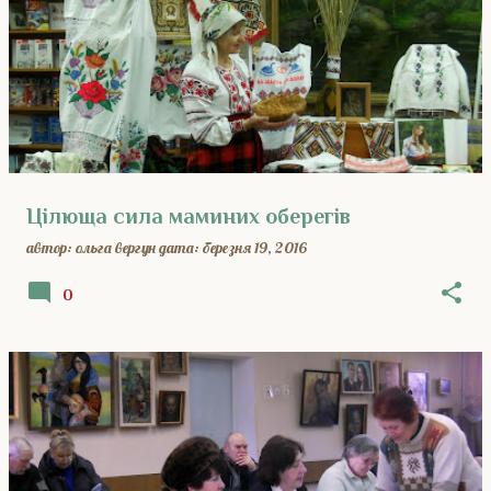
Цілюща сила маминих оберегів
автор:
ольга вергун
дата:
березня 19, 2016
0