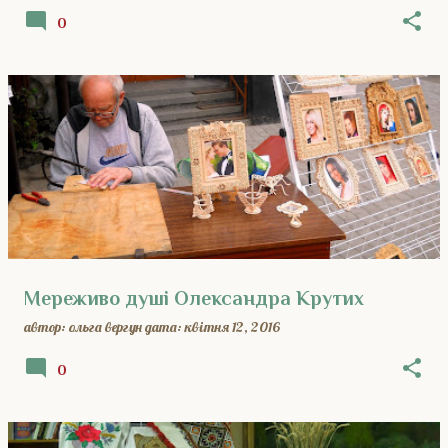
0
Мереживо душі Олександра Крутих
автор:
ольга вергун
дата:
квітня 12, 2016
0