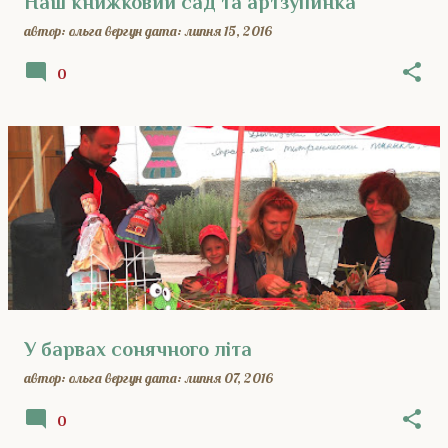
Наш книжковий сад та артзупинка
автор:
ольга вергун
дата:
липня 15, 2016
0
У барвах сонячного літа
автор:
ольга вергун
дата:
липня 07, 2016
0